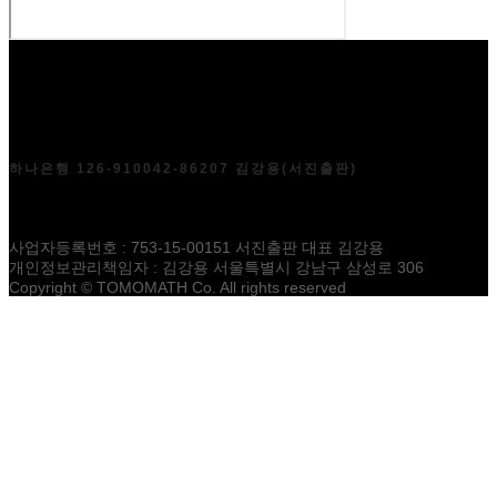
하나은행 126-910042-86207 김강용(서진출판)
교재문의 및 사업제휴 dos2001@hanmail.net
사업자등록번호 : 753-15-00151 서진출판 대표 김강용
개인정보관리책임자 : 김강용 서울특별시 강남구 삼성로 306
Copyright © TOMOMATH Co. All rights reserved