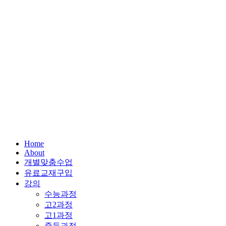
Home
About
개별맞춤수업
유료교재구입
강의
수능과정
고2과정
고1과정
중등과정