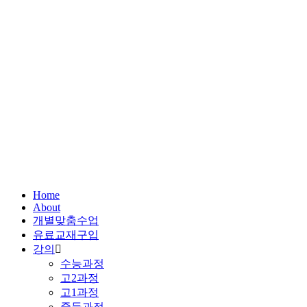
Home
About
개별맞춤수업
유료교재구입
강의
수능과정
고2과정
고1과정
중등과정