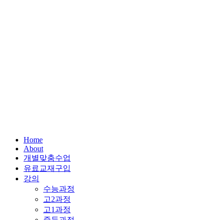
Home
About
개별맞춤수업
유료교재구입
강의
수능과정
고2과정
고1과정
중등과정