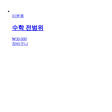
미분류
수학 전범위
₩
30,000
장바구니