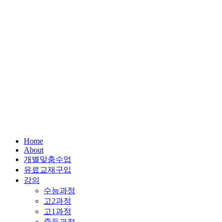
Home
About
개별맞춤수업
유료교재구입
강의
수능과정
고2과정
고1과정
중등과정