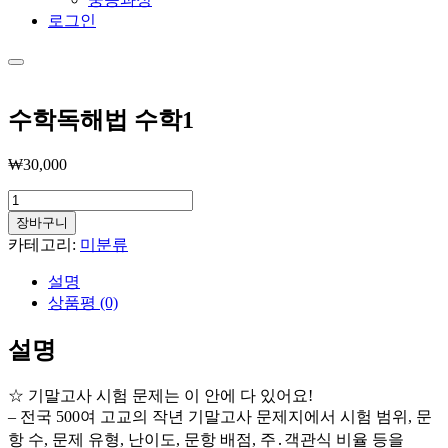
로그인
Main
menu
수학독해법 수학1
₩
30,000
수
학
장바구니
독
카테고리:
미분류
해
설명
법
상품평 (0)
수
학
1
설명
수
량
☆ 기말고사 시험 문제는 이 안에 다 있어요!
– 전국 500여 고교의 작년 기말고사 문제지에서 시험 범위, 문
항 수, 문제 유형, 난이도, 문항 배점, 주․객관식 비율 등을